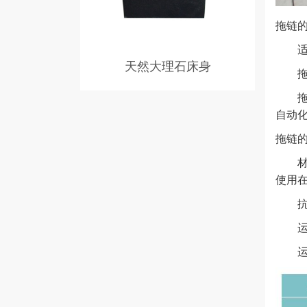
天然大理石床身
拖链
1、大理石构件经长期天然时效,组织结
拖链
构均匀,线胀系数极小,内应力完全消失,
自动
不变形。 2、刚性好,硬度高,耐磨性强,
温度变形小。 3、不怕酸和侵蚀,不会
拖链
生锈,不必涂油,不易粘微尘,维护保养方
材料
便简单,使用寿命长。
使用
抗耐
运行
运行