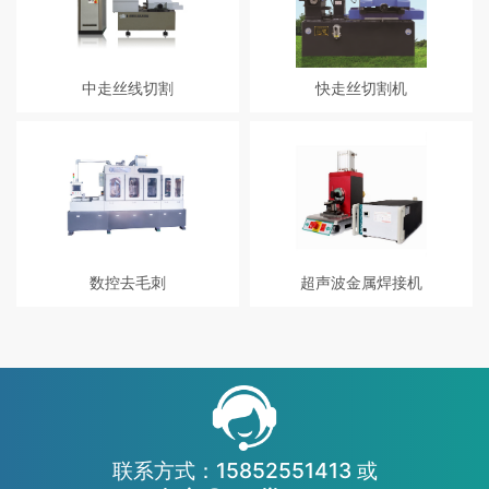
中走丝线切割
快走丝切割机
电火花线切割机床采用电极丝(钼
采用变频器，可以任意调节运丝滚
丝、钨钼丝)作为工具电极，工作液
筒速度，从而提高工件光洁度。,高
作为介质，在高频脉冲电源的作用
效(切割效率可达每小时7000到
下，工具电极和加工工件之间形成
8000平方毫米) ,节能(机床每小时
火花放电，放电通道瞬间产生高
能耗0.85度电)相对普通机床节能
温，使得工件表面熔化甚至气化，
50%,环保(机床环保水罩防止工作液
线切割机床通过X-Y拖板和U-V拖板
外溅,采用高压过滤水箱工作液可以
的运动，使得电极丝沿着预定的轨
30个工作日更换一次,大大提高工作
数控去毛刺
超声波金属焊接机
迹运动，从而达到加工工件的目
时间,及降低排污次数。
的。
高转速主轴有效降低毛刷损耗；采
超声波金属焊接是利用额每秒钟数
用高精度轴承，确保主轴回转精度
万次的高频振动波传递到两个需焊
与寿命；配置自动翻转机与退磁
接的金属工件表面，再施以一定的
机；刷光头采用伺服升降；刷光头
压力，使金属表面相互摩擦而形成
各项功能实现单独控制；可选择自
分子层之间的熔合，达到焊接的目
动上料工作台，实现自动上料无人
的。
值守。
联系方式：15852551413 或