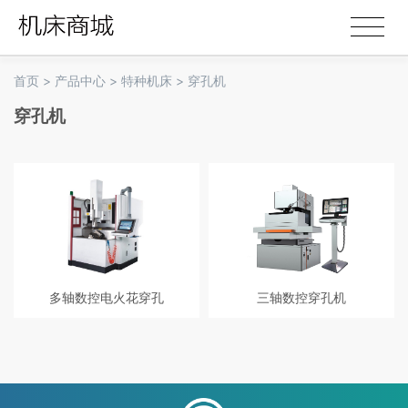
首页
>
产品中心
>
特种机床
>
穿孔机
穿孔机
多轴数控电火花穿孔
三轴数控穿孔机
专门加工涡轮叶片气膜孔 最小孔径
1、21寸超大触摸屏； 2、液晶显示
≤0.2mm 摇篮式工作台A、C轴 X、
手控盒；3、具有“互联网+”功能，
Y、Z、W、A、C轴可实现位置闭环
实现远程实时监控加工状态；4、嵌
控制 任意角度气膜孔加工只需一次
入式的控制系统，实现与CAD无缝
装夹
连接,兼容