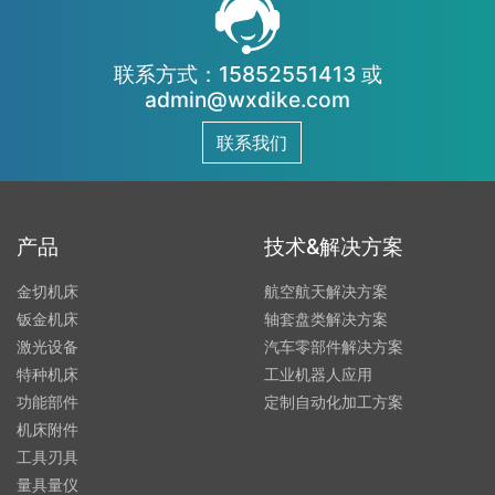
UG\SOLIDWORKS\AUTOCAD等
绘图软件输出的DXF图形； 5、具
有智能化数据库，通过大量试验和
优化组合，供用户针对不同工件加
联系方式：15852551413 或
工需求进行选择，并且定期免费更
admin@wxdike.com
新；6、可选配C轴（旋转轴）实现
四轴数控，为一些特定产品的小孔
联系我们
加工提供了解决方案；7、采用的穿
孔机编控系统，分时工作，加工工
作中可同时绘图编程；
产品
技术&解决方案
金切机床
航空航天解决方案
钣金机床
轴套盘类解决方案
激光设备
汽车零部件解决方案
特种机床
工业机器人应用
功能部件
定制自动化加工方案
机床附件
工具刃具
量具量仪