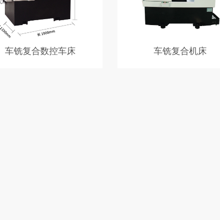
车铣复合数控车床
车铣复合机床
于36mm以内的铜、铁、铝、不锈
1.车铣复合加工中心使用高精度
料批量化生产应用，和50mm以内
主轴； 2.自由移动式操作面板提
打件及其它粒料自动送料批量生
业效率； 3.机型主要大批量生
小零件及复杂零件高速加工,多
工； 4.特别是细长复杂工序可
加工成型，可配置自动送料装置
率； 5.材料明细：切削、铜、
合金、不锈钢、铁弗龙等材质