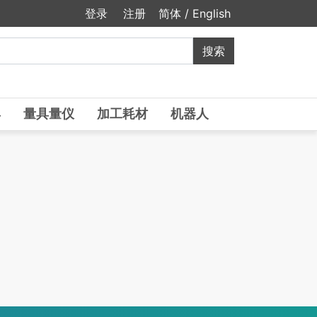
登录
注册
简体
/
English
具
量具量仪
加工耗材
机器人