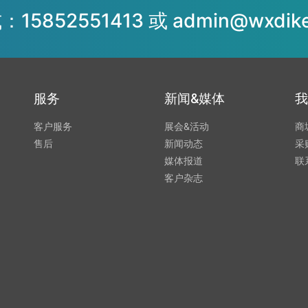
5852551413 或 admin@wxdike
服务
新闻&媒体
我
客户服务
展会&活动
商
售后
新闻动态
采
媒体报道
联
客户杂志