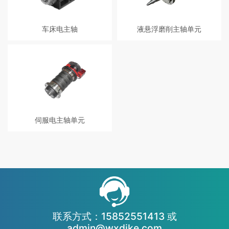
车床电主轴
液悬浮磨削主轴单元
电主轴具有结构紧凑、重量轻、惯
蓝宝石、单晶硅、硬质合金、玻璃
性小、振动小、噪声低、响应快等
等材料加工首选。
优点，而且转速高、功率大，简化
机床设计，易于实现主轴定位，是
高速主轴单元中的一种理想结构。
伺服电主轴单元
数控车铣 复合永磁 同步伺服电主轴
单元。强劲的 C 轴插补功能，结合
磁感应编码器，分度精度可以达到
0.001°。高动态响应速度，0 ～
5000r/min 高速启停速度 <0.8s。
联系方式：15852551413 或
admin@wxdike.com