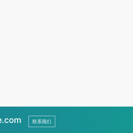
行夹
处理及精密研磨，并直接润滑。高刚
尺寸的
性、高精度及高转速。
件，尤
工件。
夹持尺
.com
联系我们