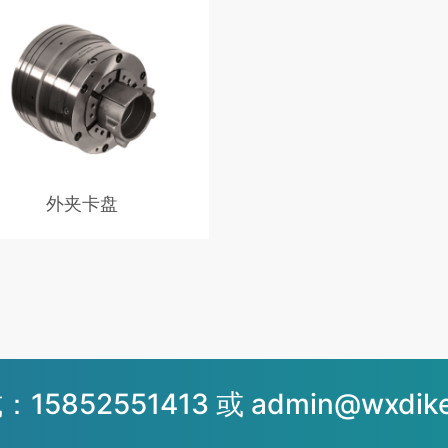
、高转速、高夹持力。
柱的后拉将工件拉向定位面再进
紧，从而保证了径向尺寸和轴向
精度。本卡盘适合于夹持异型工
其是对垂直度和平行度有要求的
注：此型卡盘祇能做外径夹持，
寸变换时，须更换软卡爪。
外夹卡盘
5852551413 或 admin@wxdike