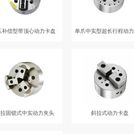
爪补偿型带顶心动力卡盘
单爪中实型超长行程动力
偿型带顶心动力卡盘，1. 适用于
单爪中实型超长行程动力夹头，
工件加工，卡盘具有补偿式夹紧和
柄型单爪夹头，超长爪行程。适
的功能，对中心的补偿量5mm。
具的夹持。高刚性结构及高夹持
尾座支撑工件，卡盘补偿夹紧后，
件拉向中心顶尖，依此加工后同轴
非常好。
后拉固锁式中实动力夹头
斜拉式动力卡盘
固锁式中实动力夹头，三爪柱销后
斜拉式动力卡盘采用斜柱后拉式
中实夹头。适用于重切削加工。高
精度高，夹紧力大。卡盘工作时