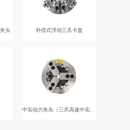
夹头
补偿式浮动三爪卡盘
中实曲
补偿式浮动三爪卡盘，防铁屑与冷却
用于治
液，防止污染内部结构。 卡盘本体与
精度。
部件经淬火处理，采用长效润滑，确保
高精度与较长的使用寿命。 离心力补
偿，适合高－低压夹紧。
中实动力夹头（三爪高速中实型）
结构，
中实动力夹头（三爪高速中实型）三爪
，由斜
楔形中实动力夹头。夹头滑动面经硬化