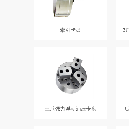
牵引卡盘
3
牵引卡盘，适用于外圆磨床，安装方
3爪补
便。自动夹紧功能，可应用于自动化生
轴类
产系统
后拉
2. 
把工
度会
三爪强力浮动油压卡盘
三爪强力浮动油压卡盘，适用于铸造和
后拉
锻造工件的自定心车削加工 工件夹紧
拉型